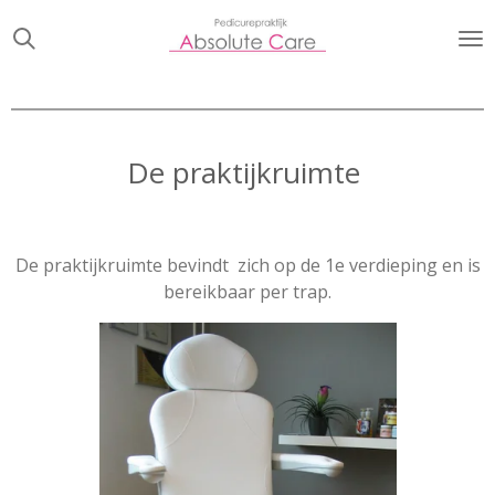
Ga
direct
naar
de
hoofdinhoud
De praktijkruimte
De praktijkruimte bevindt zich op de 1e verdieping en is
bereikbaar per trap.